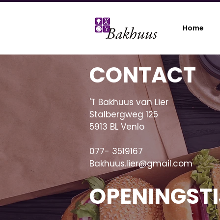
Home
CONTACT
'T Bakhuus van Lier
Stalbergweg 125
5913 BL Venlo
077- 3519167
Bakhuus.lier@gmail.com
OPENINGST