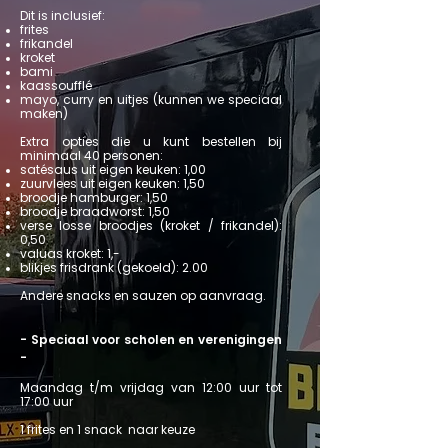
Dit is inclusief:
frites
frikandel
kroket
bami
kaassoufflé
mayo, curry en uitjes (kunnen we speciaal
maken)
Extra opties die u kunt bestellen bij
minimaal 40 personen:
satésaus uit eigen keuken: 1,00
zuurvlees uit eigen keuken: 1,50
broodje hamburger: 1,50
broodje braadworst: 1,50
verse losse broodjes (kroket / frikandel):
0,50
valuas kroket: 1,-
blikjes frisdrank (gekoeld): 2.00
Andere snacks en sauzen op aanvraag.
- Speciaal voor scholen en verenigingen
-
Maandag t/m vrijdag van 12:00 uur tot
17:00 uur​
1 frites en 1 snack naar keuze