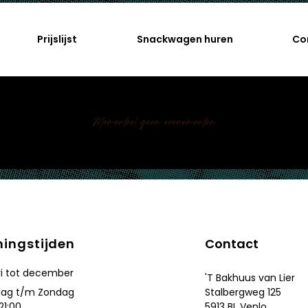
Prijslijst
Snackwagen huren
Co
Momenteel geen evenementen
ingstijden
Contact
i tot december
'T Bakhuus van Lier
ag t/m Zondag
Stalbergweg 125
 21:00
5913 BL Venlo